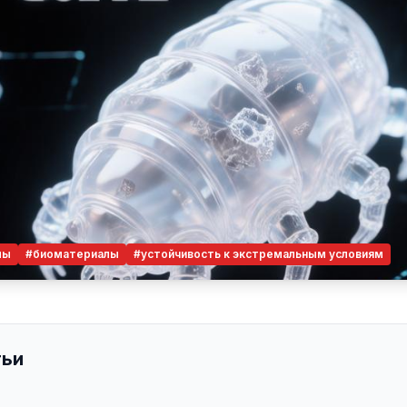
лы
#биоматериалы
#устойчивость к экстремальным условиям
тьи