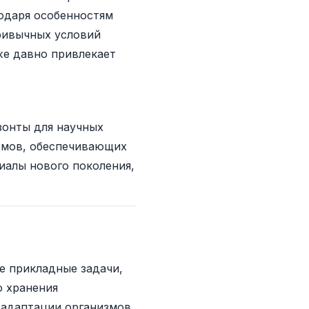
одаря особенностям
привычных условий
же давно привлекает
зонты для научных
змов, обеспечивающих
иалы нового поколения,
е прикладные задачи,
о хранения
в адаптации организмов