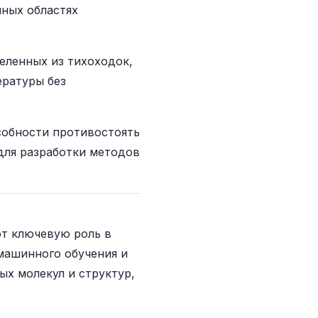
чных областях
еленных из тихоходок,
ературы без
особности противостоять
для разработки методов
т ключевую роль в
машинного обучения и
х молекул и структур,