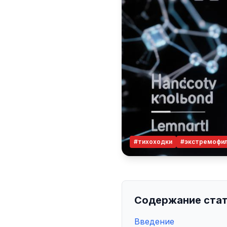
#тихоходки
#экстремофи
Содержание ста
Введение