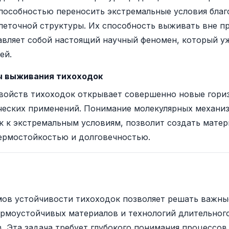
пособностью переносить экстремальные условия благ
клеточной структуры. Их способность выживать вне 
авляет собой настоящий научный феномен, который у
ей.
ы выживания тихоходок
войств тихоходок открывает совершенно новые гори
ческих применений. Понимание молекулярных механи
к к экстремальным условиям, позволит создать матер
ермостойкостью и долговечностью.
ов устойчивости тихоходок позволяет решать важны
термоустойчивых материалов и технологий длительног
. Эта задача требует глубокого понимания процессо