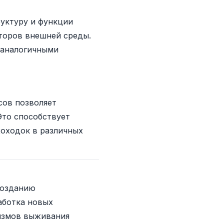
руктуру и функции
кторов внешней среды.
 аналогичными
сов позволяет
Это способствует
оходок в различных
созданию
аботка новых
низмов выживания