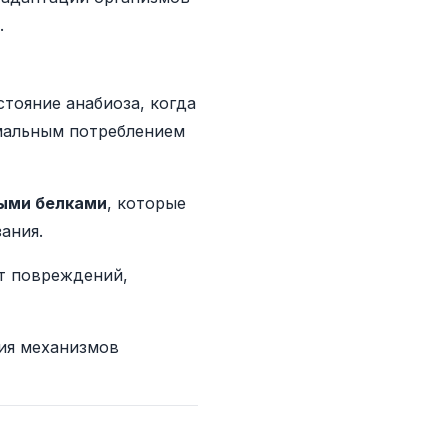
.
тояние анабиоза, когда
имальным потреблением
ыми белками
, которые
ания.
т повреждений,
ия механизмов