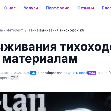
О нас
Услуги
Портфолио
Отзывы
Бло
ный Интелект
/
Тайна выживания тихоходок: кл…
ыживания тихоход
 материалам
в сообществе:
открыть пост
анонс 0
Создано: 01.06.2026
VK
MAX
ариев
0