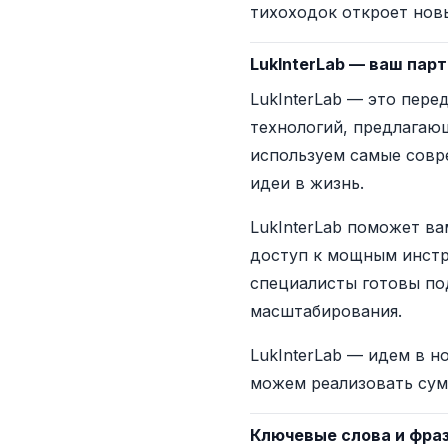
тихоходок откроет нов
LukInterLab — ваш пар
LukInterLab — это пере
технологий, предлагаю
используем самые совр
идеи в жизнь.
LukInterLab поможет ва
доступ к мощным инстр
специалисты готовы под
масштабирования.
LukInterLab — идем в н
можем реализовать сум
Ключевые слова и фра