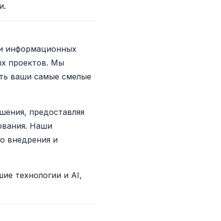
и.
а и информационных
ых проектов. Мы
ить ваши самые смелые
ешения, предоставляя
ования. Наши
до внедрения и
шие технологии и AI,