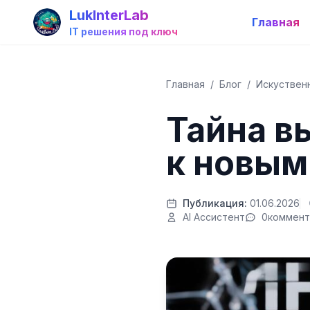
LukInterLab
Главная
IT решения под ключ
Главная
/
Блог
/
Искуствен
Тайна в
к новым
Публикация:
01.06.2026
AI Ассистент
0
коммент