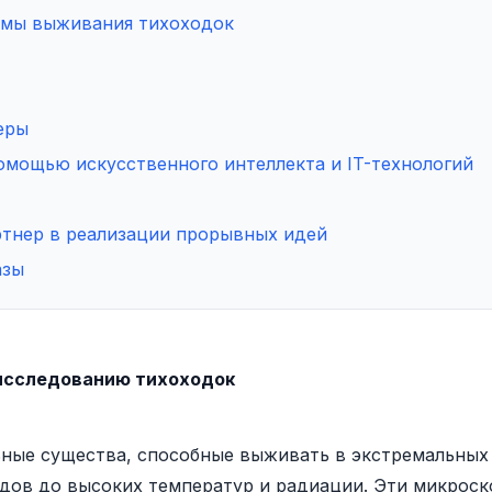
змы выживания тихоходок
еры
омощью искусственного интеллекта и IT-технологий
ртнер в реализации прорывных идей
азы
 исследованию тихоходок
ные существа, способные выживать в экстремальны
одов до высоких температур и радиации. Эти микрос