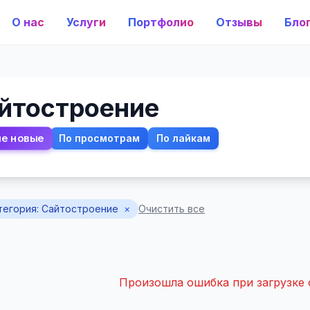
О нас
Услуги
Портфолио
Отзывы
Бло
йтостроение
е новые
По просмотрам
По лайкам
тегория: Сайтостроение
×
Очистить все
Произошла ошибка при загрузке 