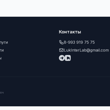
Контакты
луги
8-993 919 75 75
ги
LukInterLab@gmail.com
ы
люч