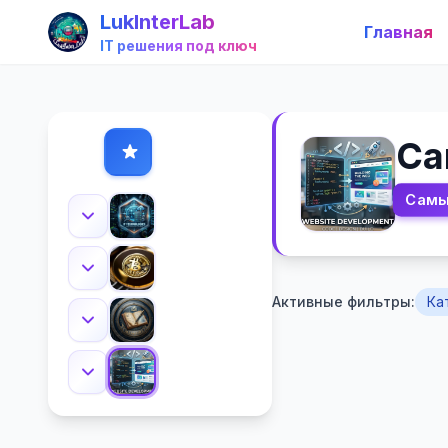
LukInterLab
Главная
IT решения под ключ
Са
Самы
Активные фильтры:
Ка