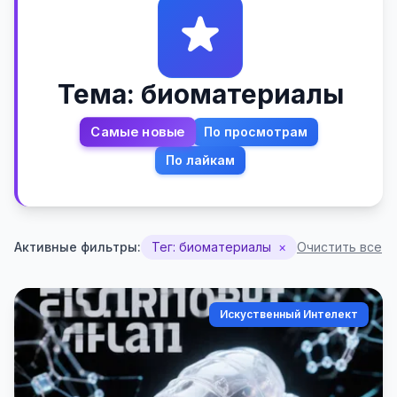
Тема: биоматериалы
Самые новые
По просмотрам
По лайкам
Активные фильтры:
Тег: биоматериалы
×
Очистить все
Искуственный Интелект