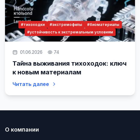
#тихоходки
#экстремофилы
#биоматериалы
#устойчивость к экстремальным условиям
01.06.2026
74
Тайна выживания тихоходок: ключ
к новым материалам
Читать далее
О компании