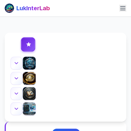
LukInterLab