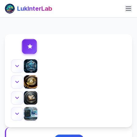
LukInterLab