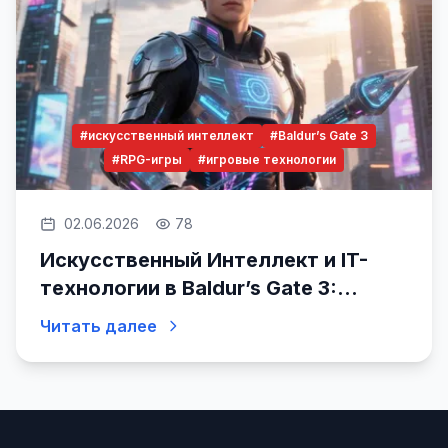
#искусственный интеллект
#Baldur’s Gate 3
#RPG-игры
#игровые технологии
02.06.2026
78
Искусственный Интеллект и IT-
технологии в Baldur’s Gate 3:
будущее ролевой игры
Читать далее