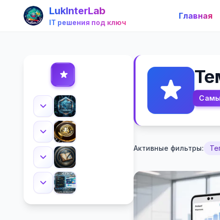
LukInterLab
Главная
IT решения под ключ
Те
Самы
Активные фильтры:
Те