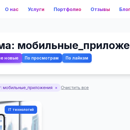
О нас
Услуги
Портфолио
Отзывы
Бло
ма: мобильные_приложе
е новые
По просмотрам
По лайкам
г: мобильные_приложения
×
Очистить все
IT технологий