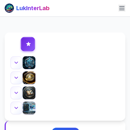
LukInterLab