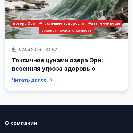
#озеро Эри
#токсичные водоросли
#цветение воды
#экологическая опасность
02.06.2026
62
Токсичное цунами озера Эри:
весенняя угроза здоровью
Читать далее
О компании