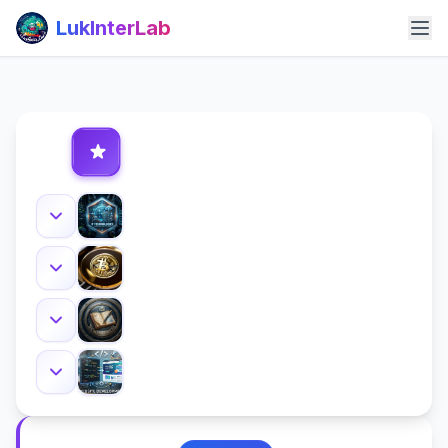
LukInterLab