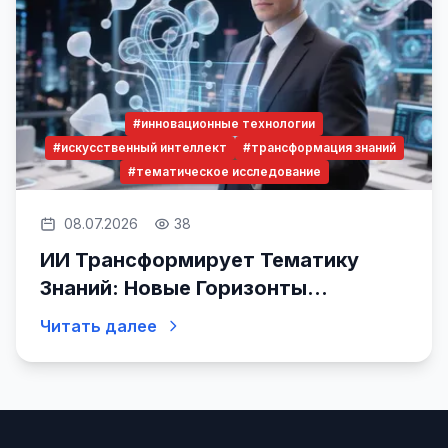
#инновационные технологии
#искусственный интеллект
#трансформация знаний
#тематическое исследование
08.07.2026
38
ИИ Трансформирует Тематику
Знаний: Новые Горизонты
Исследования
Читать далее