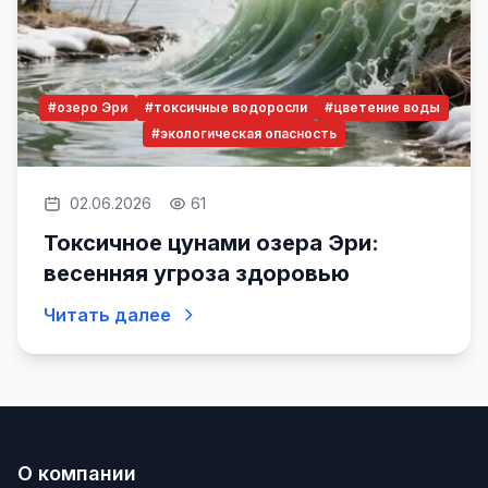
#озеро Эри
#токсичные водоросли
#цветение воды
#экологическая опасность
02.06.2026
61
Токсичное цунами озера Эри:
весенняя угроза здоровью
Читать далее
О компании