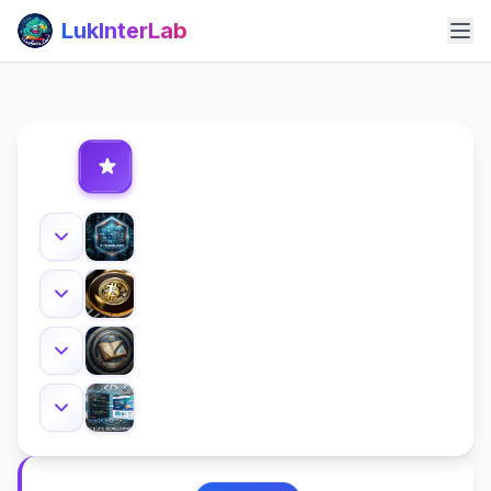
LukInterLab