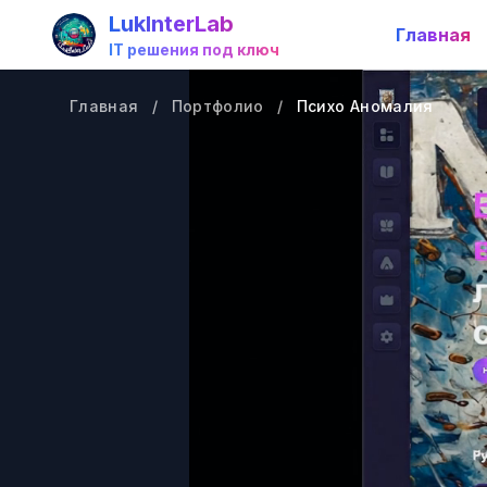
LukInterLab
Главная
IT решения под ключ
Главная
/
Портфолио
/
Психо Аномалия