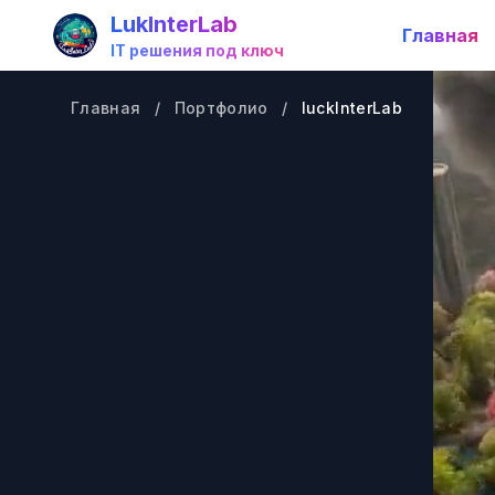
LukInterLab
Главная
IT решения под ключ
Главная
/
Портфолио
/
luckInterLab