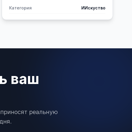
Категория
ИИскуство
ь ваш
 приносят реальную
дня.