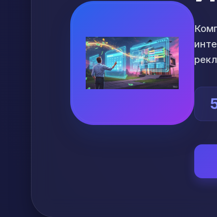
Комп
инте
рекл