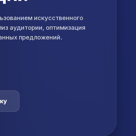
льзованием искусственного
ализ аудитории, оптимизация
анных предложений.
ку