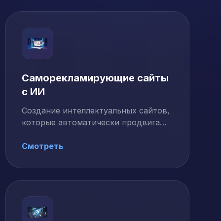
Саморекламирующие сайты
с ИИ
Создание интеллектуальных сайтов,
которые автоматически продвигают
себя, генерируют контент,
оптимизируют …
Смотреть