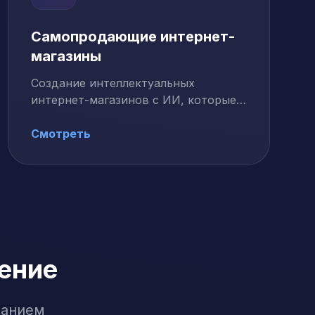
Самопродающие интернет-
магазины
Создание интеллектуальных
интернет-магазинов с ИИ, которые
автоматически продают товары
через …
Смотреть
ение
ванием