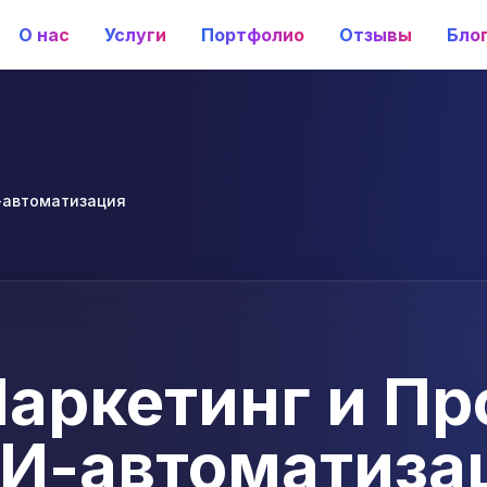
О нас
Услуги
Портфолио
Отзывы
Бло
-автоматизация
аркетинг и Пр
И-автоматиза