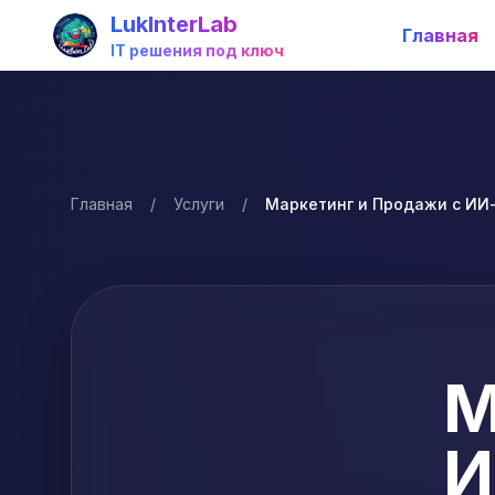
LukInterLab
Главная
IT решения под ключ
Главная
/
Услуги
/
Маркетинг и Продажи с ИИ
М
И