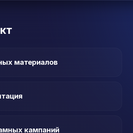
кт
ных материалов
нтация
амных кампаний