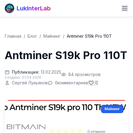
LukInterLab
Главная
/
Блог
/
Майнинг
/
Antminer S19k Pro 110T
Antminer S19k Pro 110T
Публикация:
13.02.2025
84 просмотров
Создано: 01.04.2026
Сергей Лукьянов
0
комментариев
0
Майнинг