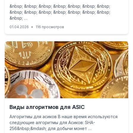
&nbsp; &nbsp; &nbsp; &nbsp; &nbsp; &nbsp; &nbsp;
&nbsp; &nbsp; &nbsp; &nbsp; &nbsp; &nbsp; &nbsp;
&nbsp; …
01.04.2026
•
116 просмотров
Виды алгоритмов для ASIC
Алгоритмы для асиков В наше время используются
следующие алгоритмы для Асиков: SHA-
256&nbsp;&mdash; для добычи монет …