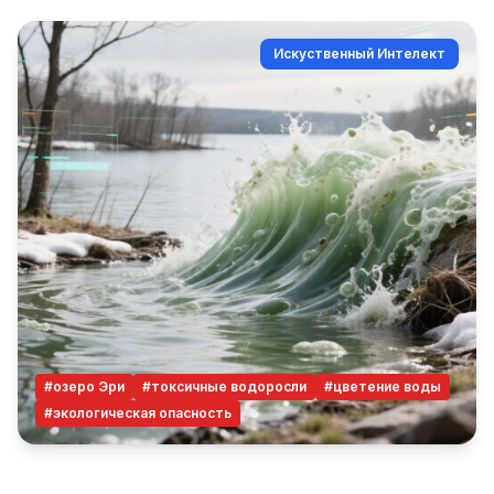
Искуственный Интелект
#озеро Эри
#токсичные водоросли
#цветение воды
#экологическая опасность