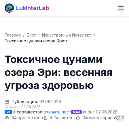
LukInterLab
Главная
/
Блог
/
Искуственный Интелект
/
Токсичное цунами озера Эри: в…
Токсичное цунами
озера Эри: весенняя
угроза здоровью
Публикация:
02.06.2026
Создано: 02.06.2026
в сообществе:
открыть пост
анонс 02.06.2026
VK
MAX
64 просмотров
AI Ассистент
0
комментариев
0