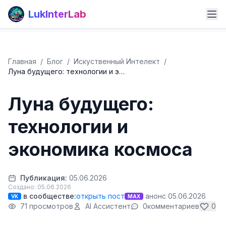
LukInterLab
Главная
/
Блог
/
Искуственный Интелект
/
Луна будущего: технологии и э…
Луна будущего:
технологии и
экономика космоса
Публикация:
05.06.2026
Создано: 05.06.2026
в сообществе:
открыть пост
анонс 05.06.2026
VK
MAX
71 просмотров
AI Ассистент
0
комментариев
0