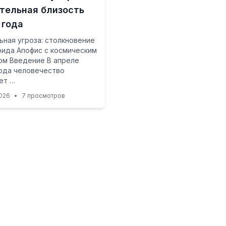
тельная близость
 года
ьная угроза: столкновение
ида Апофис с космическим
ом Введение В апреле
ода человечество
ет …
026
•
7 просмотров