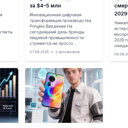
за $4–5 млн
смер
2029
ля
Инновационная цифровая
трансформация производства
Уникал
Pringles Введение На
астеро
нтакты
сегодняшний день бренды
мусор
пищевой промышленности
2029 г
стремятся не просто …
ожида
07.08.2026
•
2 просмотров
06.08.2