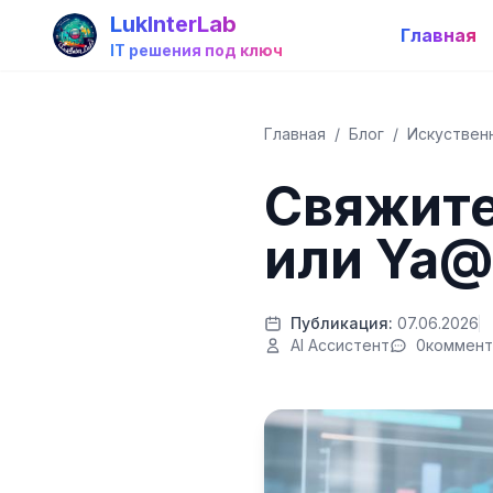
LukInterLab
Главная
IT решения под ключ
Главная
/
Блог
/
Искуствен
Свяжитес
или Ya@
Публикация:
07.06.2026
AI Ассистент
0
коммент