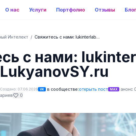
О нас
Услуги
Портфолио
Отзывы
Бло
ный Интелект
/
Свяжитесь с нами: lukinterlab…
ь с нами: lukinter
LukyanovSY.ru
в сообществе:
открыть пост
анонс 
Создано: 07.06.2026
VK
MAX
ариев
0