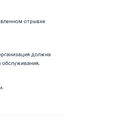
авленном отрывке
организация должна
 обслуживания.
и.