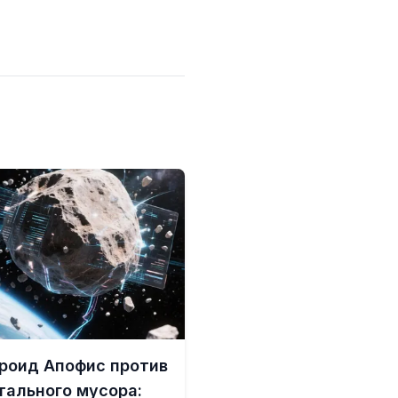
роид Апофис против
тального мусора: