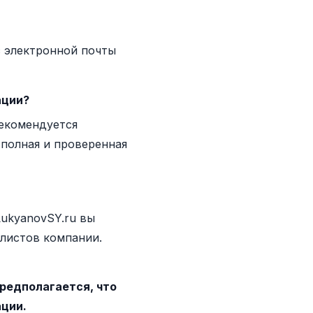
 электронной почты
ации?
рекомендуется
 полная и проверенная
LukyanovSY.ru вы
листов компании.
редполагается, что
ации.