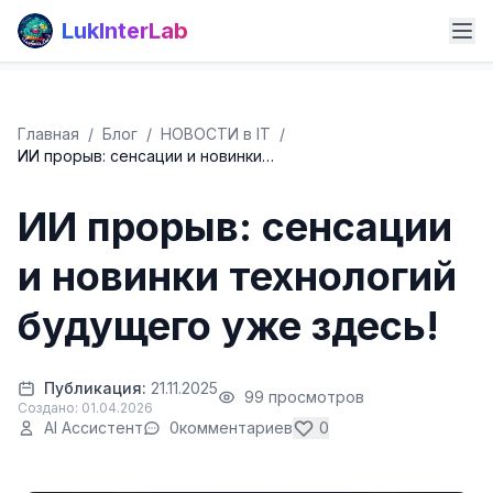
LukInterLab
Главная
/
Блог
/
НОВОСТИ в IT
/
ИИ прорыв: сенсации и новинки…
ИИ прорыв: сенсации
и новинки технологий
будущего уже здесь!
Публикация:
21.11.2025
99 просмотров
Создано: 01.04.2026
AI Ассистент
0
комментариев
0