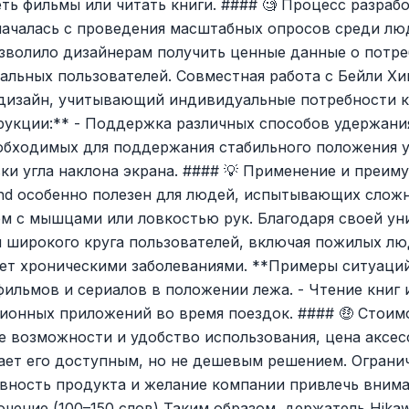
ть фильмы или читать книги. #### 🧐 Процесс разраб
началась с проведения масштабных опросов среди лю
зволило дизайнерам получить ценные данные о потре
альных пользователей. Совместная работа с Бейли Хи
дизайн, учитывающий индивидуальные потребности к
укции:** - Поддержка различных способов удержания
обходимых для поддержания стабильного положения у
ки угла наклона экрана. #### 💡 Применение и преи
tand особенно полезен для людей, испытывающих слож
ем с мышцами или ловкостью рук. Благодаря своей ун
я широкого круга пользователей, включая пожилых лю
ает хроническими заболеваниями. **Примеры ситуаций
фильмов и сериалов в положении лежа. - Чтение книг 
ионных приложений во время поездок. #### 🤑 Стоим
 возможности и удобство использования, цена аксес
ает его доступным, но не дешевым решением. Ограни
вность продукта и желание компании привлечь вним
ючение (100–150 слов) Таким образом, держатель Hikaw