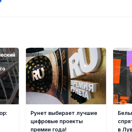
ор:
Рунет выбирает лучшие
Бель
цифровые проекты
спря
премии года!
в Лу