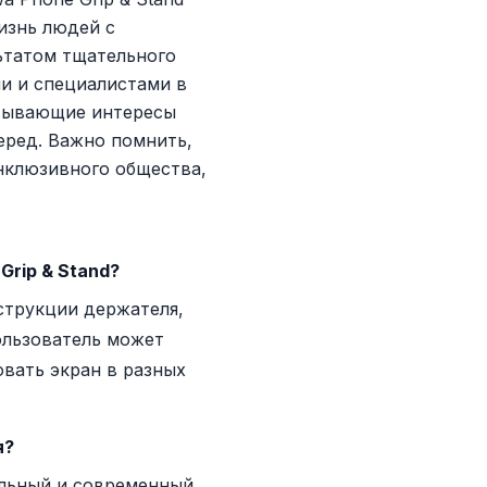
изнь людей с
ьтатом тщательного
ми и специалистами в
итывающие интересы
еред. Важно помнить,
нклюзивного общества,
Grip & Stand?
струкции держателя,
ользователь может
овать экран в разных
я?
ильный и современный