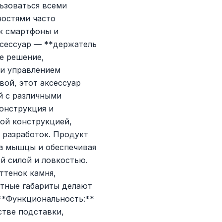
ьзоваться всеми
остями часто
к смартфоны и
ксессуар — **держатель
ое решение,
 и управлением
ой, этот аксессуар
й с различными
Конструкция и
той конструкцией,
 разработок. Продукт
на мышцы и обеспечивая
й силой и ловкостью.
ттенок камня,
ктные габариты делают
 **Функциональность:**
стве подставки,