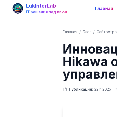
LukInterLab
Главная
IT решения под ключ
Главная
/
Блог
/
Сайтостро
Иннова
Hikawa 
управле
Публикация:
22.11.2025
С