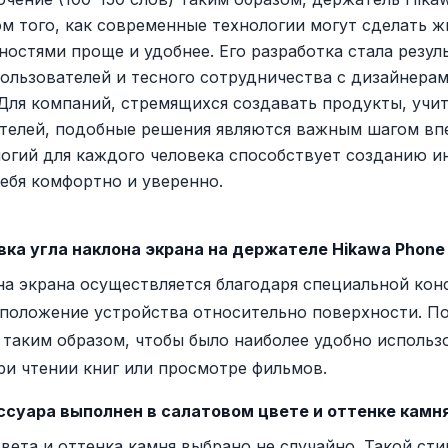
м того, как современные технологии могут сделать ж
остями проще и удобнее. Его разработка стала резул
ользователей и тесного сотрудничества с дизайнера
 Для компаний, стремящихся создавать продукты, уч
ителей, подобные решения являются важным шагом вп
логий для каждого человека способствует созданию и
ебя комфортно и уверенно.
ка угла наклона экрана на держателе Hikawa Phone 
на экрана осуществляется благодаря специальной кон
положение устройства относительно поверхности. П
 таким образом, чтобы было наиболее удобно использ
ри чтении книг или просмотре фильмов.
суара выполнен в салатовом цвете и оттенке камн
вета и оттенка камня выбрано не случайно. Такой ст