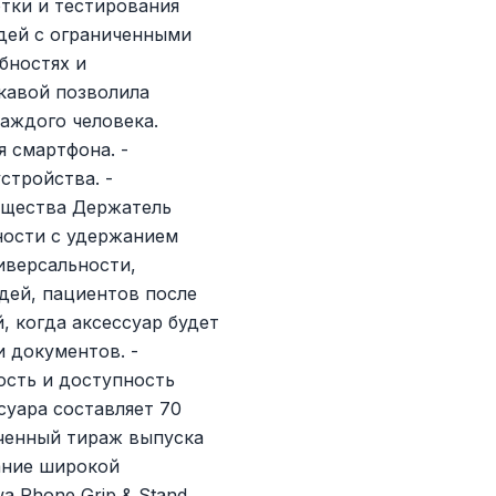
отки и тестирования
дей с ограниченными
бностях и
кавой позволила
аждого человека.
 смартфона. -
стройства. -
мущества Держатель
ности с удержанием
иверсальности,
дей, пациентов после
, когда аксессуар будет
и документов. -
ость и доступность
суара составляет 70
ченный тираж выпуска
ание широкой
a Phone Grip & Stand