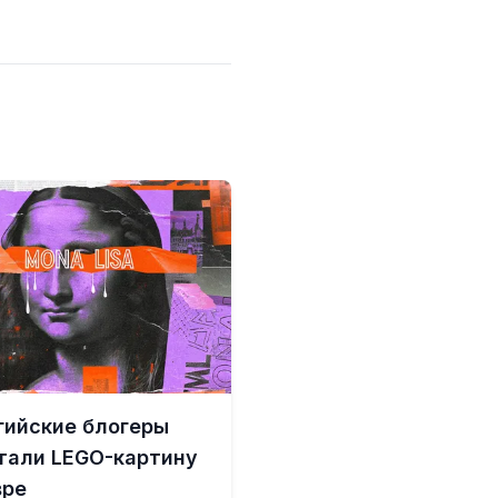
гийские блогеры
тали LEGO-картину
вре