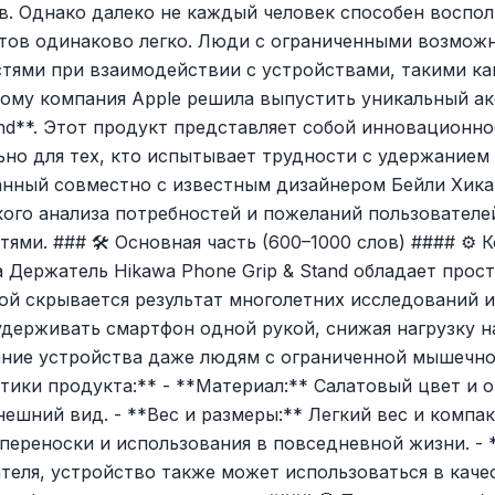
в. Однако далеко не каждый человек способен воспол
ов одинаково легко. Люди с ограниченными возможн
стями при взаимодействии с устройствами, такими ка
ому компания Apple решила выпустить уникальный а
and**. Этот продукт представляет собой инновационн
ьно для тех, кто испытывает трудности с удержанием
анный совместно с известным дизайнером Бейли Хикав
кого анализа потребностей и пожеланий пользователе
ями. ### 🛠️ Основная часть (600–1000 слов) #### ⚙️ 
 Держатель Hikawa Phone Grip & Stand обладает прос
ой скрывается результат многолетних исследований и
удерживать смартфон одной рукой, снижая нагрузку 
ние устройства даже людям с ограниченной мышечно
ики продукта:** - **Материал:** Салатовый цвет и о
ешний вид. - **Вес и размеры:** Легкий вес и компа
переноски и использования в повседневной жизни. -
еля, устройство также может использоваться в каче