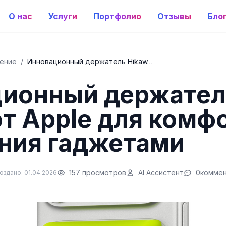
О нас
Услуги
Портфолио
Отзывы
Бло
ение
/
Инновационный держатель Hikaw…
ционный держател
от Apple для комф
ния гаджетами
157 просмотров
AI Ассистент
0
комме
оздано: 01.04.2026