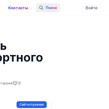
г
Контакты
Войти
Поиск
ь
ортного
нтариев
0
Сайтостроение