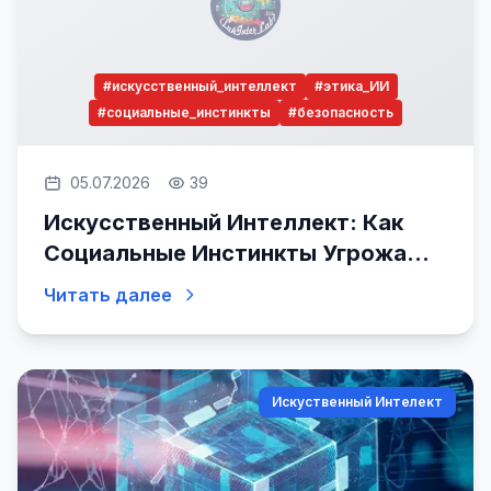
#искусственный_интеллект
#этика_ИИ
#социальные_инстинкты
#безопасность
05.07.2026
39
Искусственный Интеллект: Как
Социальные Инстинкты Угрожают
Нашей Безопасности
Читать далее
Искуственный Интелект