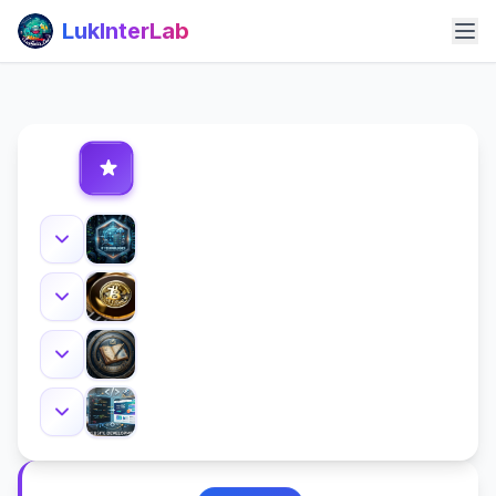
LukInterLab