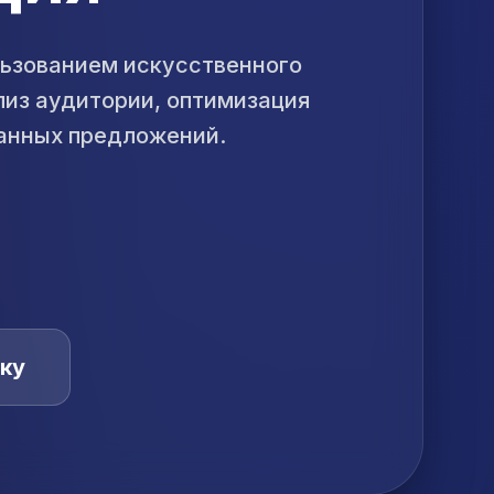
льзованием искусственного
ализ аудитории, оптимизация
анных предложений.
ку