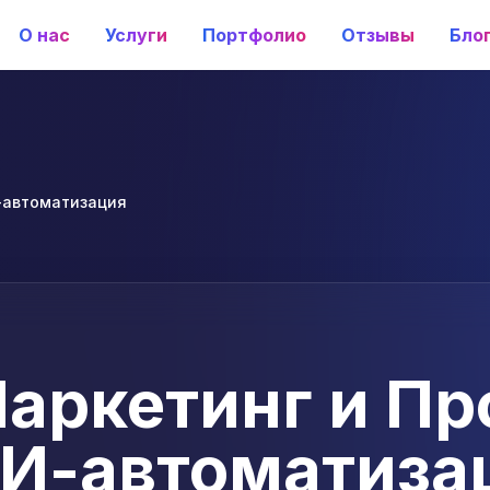
О нас
Услуги
Портфолио
Отзывы
Бло
-автоматизация
аркетинг и Пр
И-автоматиза