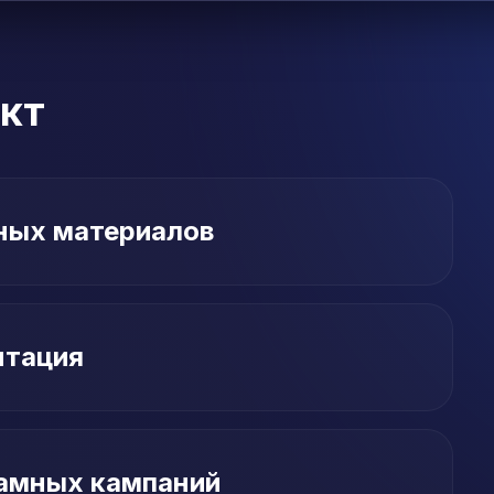
кт
ных материалов
нтация
амных кампаний