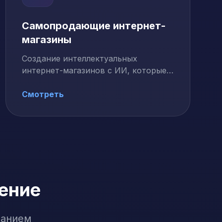
Самопродающие интернет-
магазины
Создание интеллектуальных
интернет-магазинов с ИИ, которые
автоматически продают товары
через …
Смотреть
ение
ванием