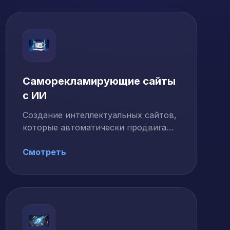
Саморекламирующие сайты
с ИИ
Создание интеллектуальных сайтов,
которые автоматически продвигают
себя, генерируют контент,
оптимизируют …
Смотреть