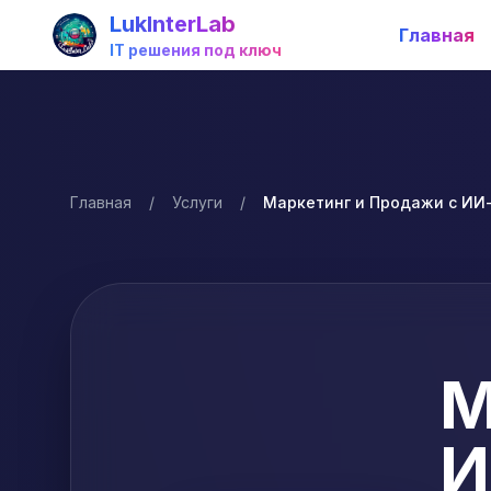
LukInterLab
Главная
IT решения под ключ
Главная
/
Услуги
/
Маркетинг и Продажи с ИИ
М
И