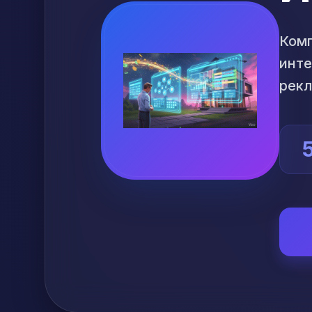
Комп
инте
рекл