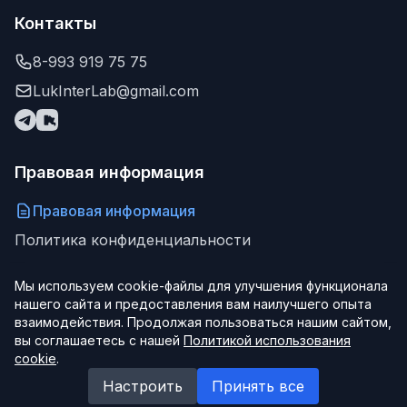
Контакты
8-993 919 75 75
LukInterLab@gmail.com
Правовая информация
Правовая информация
Политика конфиденциальности
Мы используем cookie-файлы для улучшения функционала
нашего сайта и предоставления вам наилучшего опыта
© 2026 ООО "ЛукИнтерЛаб". Все права защищены.
взаимодействия. Продолжая пользоваться нашим сайтом,
Создаем сайты, боты, приложения и интернет-магазины под ключ
вы соглашаетесь с нашей
Политикой использования
cookie
.
LukInterLab
Настроить
Принять все