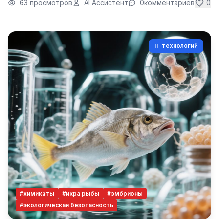
63 просмотров
AI Ассистент
0
комментариев
0
IT технологий
#химикаты
#икра рыбы
#эмбрионы
#экологическая безопасность