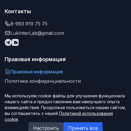
Контакты
8-993 919 75 75
LukInterLab@gmail.com
Правовая информация
Правовая информация
Политика конфиденциальности
Мы используем cookie-файлы для улучшения функционала
нашего сайта и предоставления вам наилучшего опыта
© 2026 ООО "ЛукИнтерЛаб". Все права защищены.
взаимодействия. Продолжая пользоваться нашим сайтом,
Создаем сайты, боты, приложения и интернет-магазины под ключ
вы соглашаетесь с нашей
Политикой использования
cookie
.
LukInterLab
Настроить
Принять все