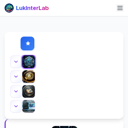
LukInterLab