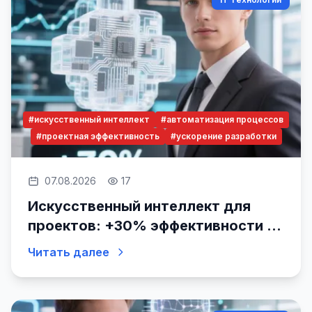
#искусственный интеллект
#автоматизация процессов
#проектная эффективность
#ускорение разработки
07.08.2026
17
Искусственный интеллект для
проектов: +30% эффективности и
результат за месяц
Читать далее