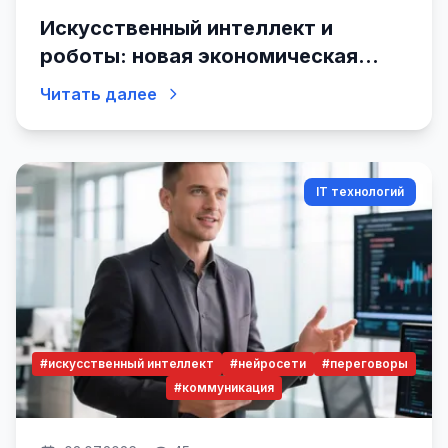
Искусственный интеллект и
роботы: новая экономическая
реальность
Читать далее
IT технологий
#искусственный интеллект
#нейросети
#переговоры
#коммуникация