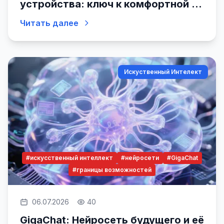
устройства: ключ к комфортной и
эффективной жизни
Читать далее
Искуственный Интелект
#искусственный интеллект
#нейросети
#GigaChat
#границы возможностей
06.07.2026
40
GigaChat: Нейросеть будущего и её