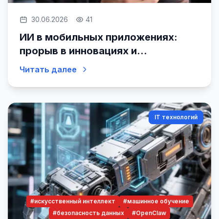
30.06.2026
41
ИИ в мобильных приложениях:
прорыв в инновациях и
конкуренции
Читать далее
IT технологий
#искусственный интеллект
#машинное обучение
#безопасность данных
#OpenClaw