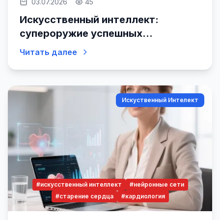
03.07.2026
45
Искусственный интеллект:
супероружие успешных
переговоров
Читать далее
Искуственный Интелект
#искусственный интеллект
#нейронные сети
#старение сердца
#кардиология