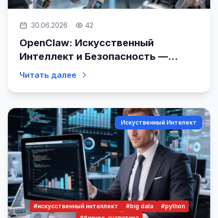
30.06.2026
42
OpenClaw: Искусственный
Интеллект и Безопасность —
Новый Уровень Возможностей
Читать далее
Искуственный Интелект
#искусственный интеллект
#big data
#python
#бизнес-аналитика