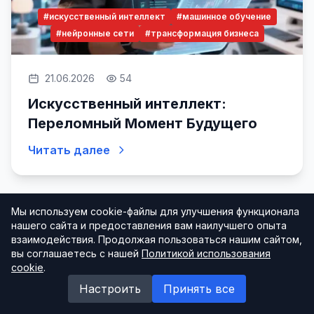
#искусственный интеллект
#машинное обучение
#нейронные сети
#трансформация бизнеса
21.06.2026
54
Искусственный интеллект:
Переломный Момент Будущего
Читать далее
Мы используем cookie-файлы для улучшения функционала
Искуственный Интелект
нашего сайта и предоставления вам наилучшего опыта
взаимодействия. Продолжая пользоваться нашим сайтом,
вы соглашаетесь с нашей
Политикой использования
cookie
.
Настроить
Принять все