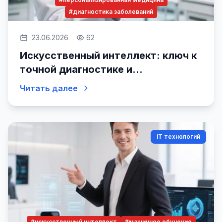
#диагностика заболеваний
23.06.2026
62
Искусственный интеллект: ключ к
точной диагностике и
персонализированной медицине
Читать далее
IT технологий
#искусственный интеллект
#машинное обучение