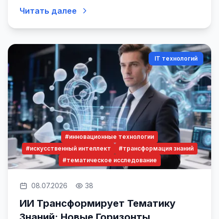
бизнеса до новых высот
Читать далее
IT технологий
#инновационные технологии
#искусственный интеллект
#трансформация знаний
#тематическое исследование
08.07.2026
38
ИИ Трансформирует Тематику
Знаний: Новые Горизонты