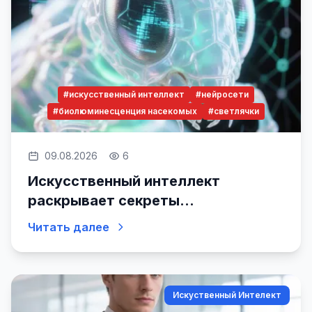
#искусственный интеллект
#нейросети
#биолюминесценция насекомых
#светлячки
09.08.2026
6
Искусственный интеллект
раскрывает секреты
биолюминесценции насекомых
Читать далее
Искуственный Интелект