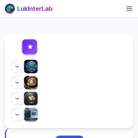
LukInterLab