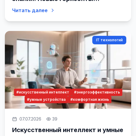
Исследования
Читать далее
IT технологий
#искусственный интеллект
#энергоэффективность
#умные устройства
#комфортная жизнь
07.07.2026
39
Искусственный интеллект и умные