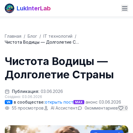
LukInterLab
Главная
/
Блог
/
IT технологий
/
Чистота Водицы — Долголетие С…
Чистота Водицы —
Долголетие Страны
Публикация:
03.06.2026
Создано: 03.06.2026
в сообществе:
открыть пост
анонс 03.06.2026
VK
MAX
55 просмотров
AI Ассистент
0
комментариев
0