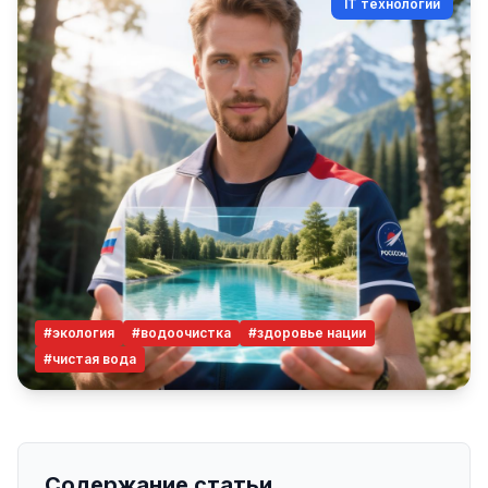
IT технологий
#экология
#водоочистка
#здоровье нации
#чистая вода
Содержание статьи