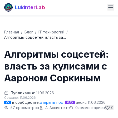
LukInterLab
Главная
/
Блог
/
IT технологий
/
Алгоритмы соцсетей: власть за…
Алгоритмы соцсетей:
власть за кулисами с
Аароном Соркиным
Публикация:
11.06.2026
Создано: 11.06.2026
в сообществе:
открыть пост
анонс 11.06.2026
VK
MAX
57 просмотров
AI Ассистент
0
комментариев
0