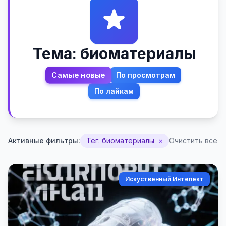
Тема: биоматериалы
Самые новые
По просмотрам
По лайкам
Активные фильтры:
Тег: биоматериалы
×
Очистить все
Искуственный Интелект