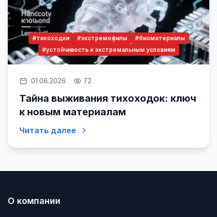
#тихоходки
#экстремофилы
#биоматериалы
#устойчивость к экстремальным условиям
01.06.2026
72
Тайна выживания тихоходок: ключ
к новым материалам
Читать далее
О компании