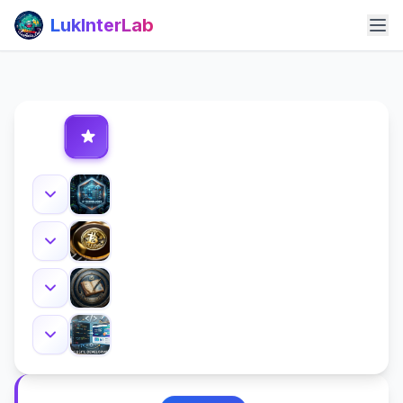
LukInterLab