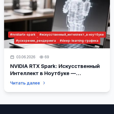
#nvidiartx-spark
#искусственный_интеллект_в ноутбуке
#ускорение_рендеринга
#deep-learning-графика
03.06.2026
69
NVIDIA RTX Spark: Искусственный
Интеллект в Ноутбуке —
Реальность или Обман?
Читать далее