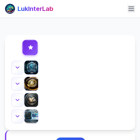
LukInterLab