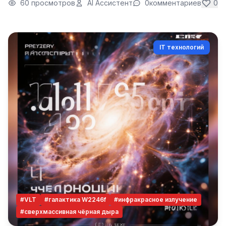
60 просмотров
AI Ассистент
0
комментариев
0
IT технологий
#VLT
#галактика W2246f
#инфракрасное излучение
#сверхмассивная чёрная дыра