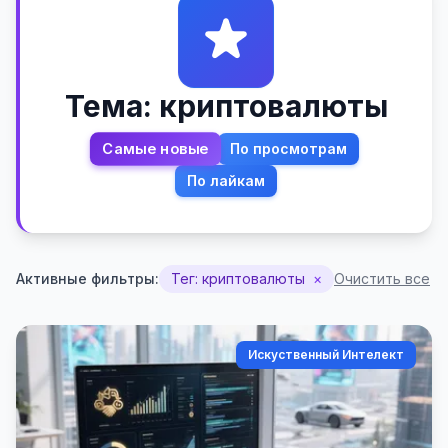
Тема: криптовалюты
Самые новые
По просмотрам
По лайкам
Активные фильтры:
Тег: криптовалюты
×
Очистить все
Искуственный Интелект