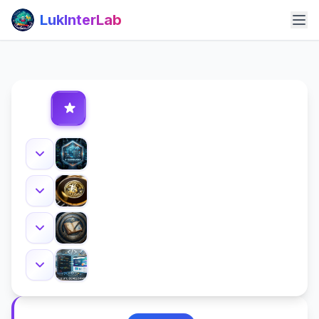
LukInterLab